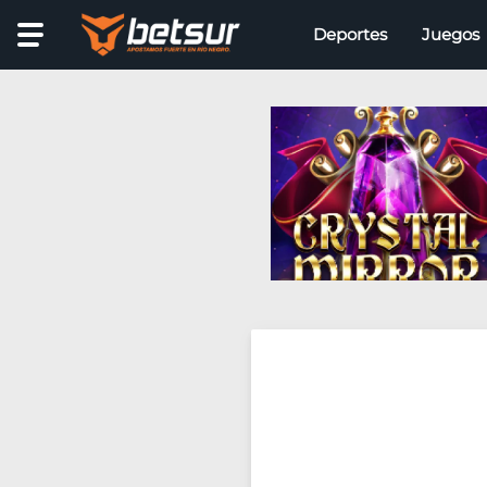
Deportes
Juegos