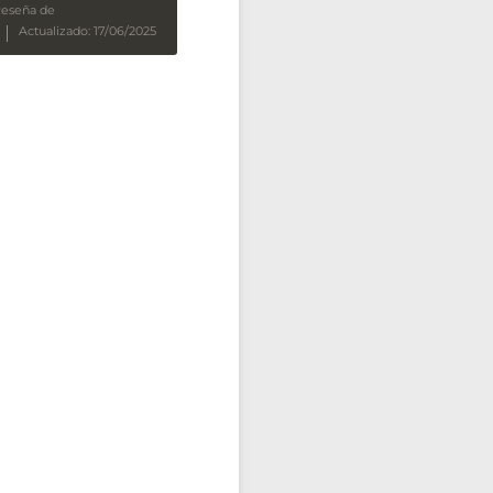
eseña de
Actualizado: 17/06/2025