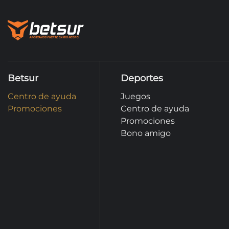
Betsur
Deportes
Centro de ayuda
Juegos
Promociones
Centro de ayuda
Promociones
Bono amigo