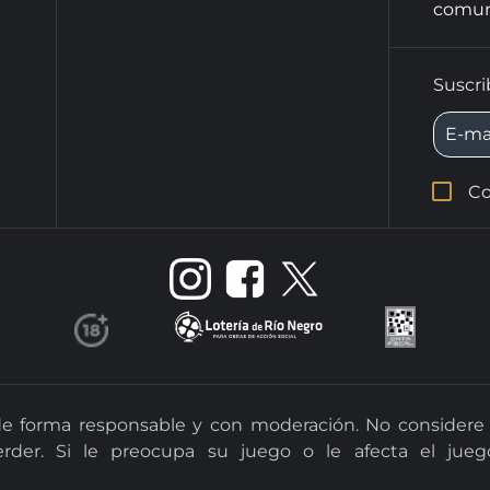
comun
Suscri
Co
 forma responsable y con moderación. No considere 
rder. Si le preocupa su juego o le afecta el ju