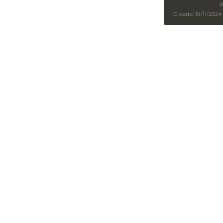
R
Creado: 19/11/2024