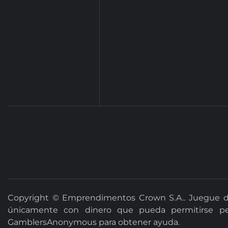
Copyright © Emprendimentos Crown S.A.. Juegue de
únicamente con dinero que pueda permitirse pe
GamblersAnonymous para obtener ayuda.