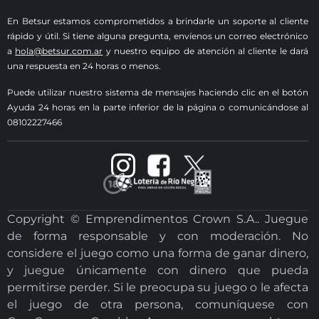
En Betsur estamos comprometidos a brindarle un soporte al cliente
rápido y útil. Si tiene alguna pregunta, envíenos un correo electrónico
a
hola@betsur.com.ar
y nuestro equipo de atención al cliente le dará
una respuesta en 24 horas o menos.
Puede utilizar nuestro sistema de mensajes haciendo clic en el botón
Ayuda 24 horas en la parte inferior de la página o comunicándose al
08102227466
Copyright © Emprendimentos Crown S.A.. Juegue
de forma responsable y con moderación. No
considere el juego como una forma de ganar dinero,
y juegue únicamente con dinero que pueda
permitirse perder. Si le preocupa su juego o le afecta
el juego de otra persona, comuníquese con