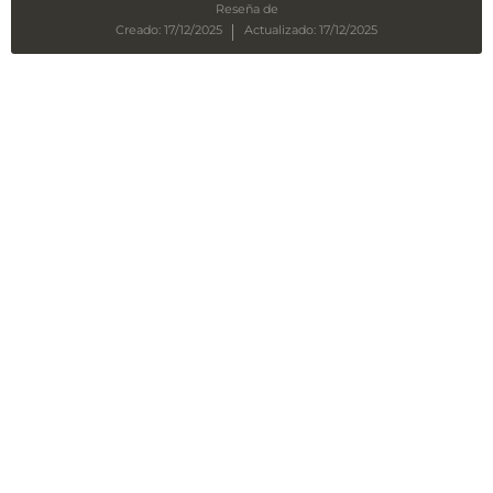
Reseña de
Creado: 17/12/2025
Actualizado: 17/12/2025