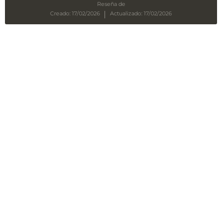
Reseña de
Creado: 17/02/2026
Actualizado: 17/02/2026