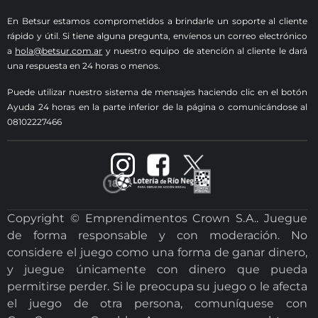
En Betsur estamos comprometidos a brindarle un soporte al cliente
rápido y útil. Si tiene alguna pregunta, envíenos un correo electrónico
a
hola@betsur.com.ar
y nuestro equipo de atención al cliente le dará
una respuesta en 24 horas o menos.
Puede utilizar nuestro sistema de mensajes haciendo clic en el botón
Ayuda 24 horas en la parte inferior de la página o comunicándose al
08102227466
Copyright © Emprendimentos Crown S.A.. Juegue
de forma responsable y con moderación. No
considere el juego como una forma de ganar dinero,
y juegue únicamente con dinero que pueda
permitirse perder. Si le preocupa su juego o le afecta
el juego de otra persona, comuníquese con