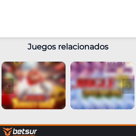
Juegos relacionados