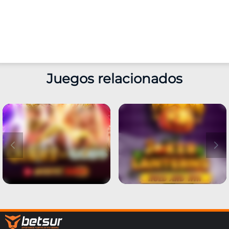
Juegos relacionados