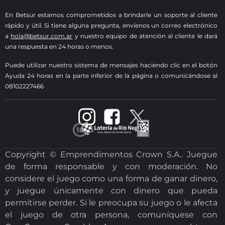
En Betsur estamos comprometidos a brindarle un soporte al cliente
rápido y útil. Si tiene alguna pregunta, envíenos un correo electrónico
a
hola@betsur.com.ar
y nuestro equipo de atención al cliente le dará
una respuesta en 24 horas o menos.
Puede utilizar nuestro sistema de mensajes haciendo clic en el botón
Ayuda 24 horas en la parte inferior de la página o comunicándose al
08102227466
Copyright © Emprendimentos Crown S.A.. Juegue
de forma responsable y con moderación. No
considere el juego como una forma de ganar dinero,
y juegue únicamente con dinero que pueda
permitirse perder. Si le preocupa su juego o le afecta
el juego de otra persona, comuníquese con