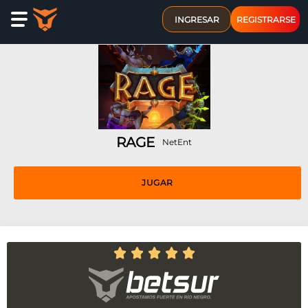
INGRESAR
REGISTRARSE
RAGE
NetEnt
JUGAR