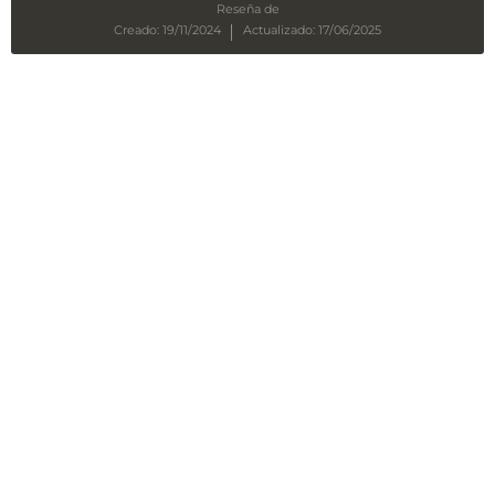
Reseña de
Creado: 19/11/2024
Actualizado: 17/06/2025