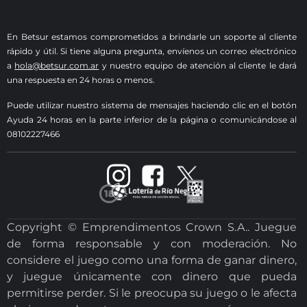
En Betsur estamos comprometidos a brindarle un soporte al cliente
rápido y útil. Si tiene alguna pregunta, envíenos un correo electrónico
a
hola@betsur.com.ar
y nuestro equipo de atención al cliente le dará
una respuesta en 24 horas o menos.
Puede utilizar nuestro sistema de mensajes haciendo clic en el botón
Ayuda 24 horas en la parte inferior de la página o comunicándose al
08102227466
Copyright © Emprendimentos Crown S.A.. Juegue
de forma responsable y con moderación. No
considere el juego como una forma de ganar dinero,
y juegue únicamente con dinero que pueda
permitirse perder. Si le preocupa su juego o le afecta