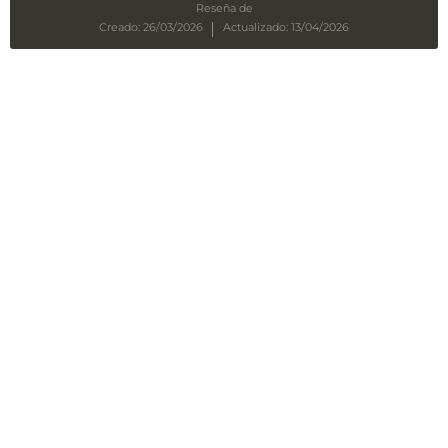
Reseña de
Creado: 26/03/2026
Actualizado: 13/04/2026