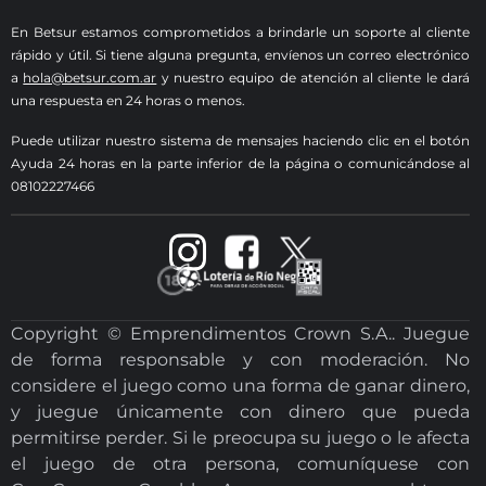
En Betsur estamos comprometidos a brindarle un soporte al cliente
rápido y útil. Si tiene alguna pregunta, envíenos un correo electrónico
a
hola@betsur.com.ar
y nuestro equipo de atención al cliente le dará
una respuesta en 24 horas o menos.
Puede utilizar nuestro sistema de mensajes haciendo clic en el botón
Ayuda 24 horas en la parte inferior de la página o comunicándose al
08102227466
Copyright © Emprendimentos Crown S.A.. Juegue
de forma responsable y con moderación. No
considere el juego como una forma de ganar dinero,
y juegue únicamente con dinero que pueda
permitirse perder. Si le preocupa su juego o le afecta
el juego de otra persona, comuníquese con