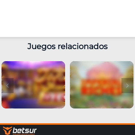
Juegos relacionados