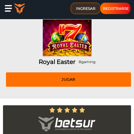
INGRESAR
REGISTRARSE
Royal Easter
Bgaming
JUGAR