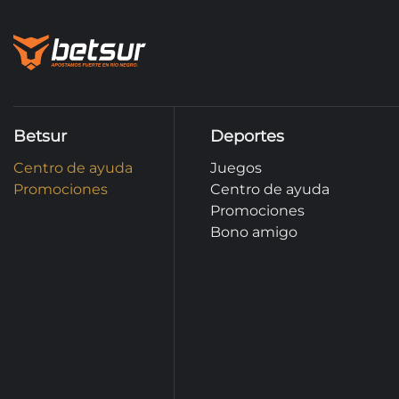
Betsur
Deportes
Centro de ayuda
Juegos
Promociones
Centro de ayuda
Promociones
Bono amigo