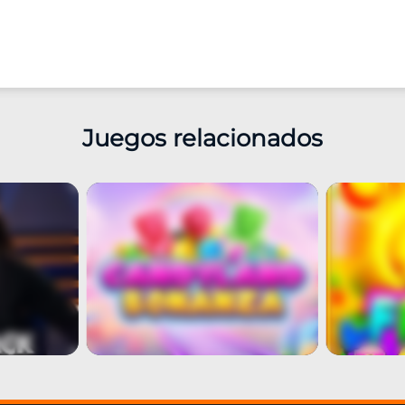
Juegos relacionados