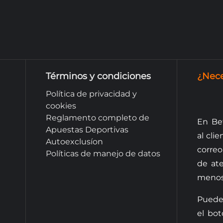
Términos y condiciones
¿Nece
Política de privacidad y
cookies
Reglamento completo de
En Be
Apuestas Deportivas
al cli
Autoexclusíon
corre
Políticas de manejo de datos
de ate
menos
Puede 
el bot