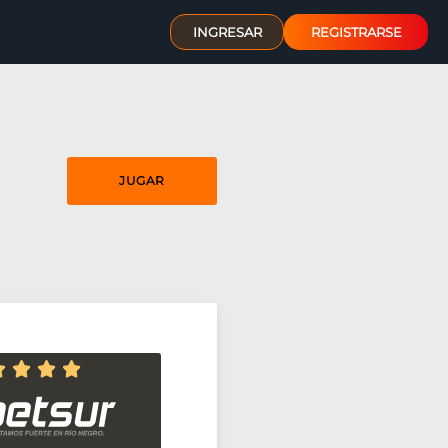
INGRESAR
REGISTRARSE
JUGAR