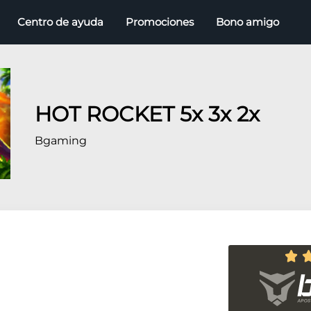
Centro de ayuda
Promociones
Bono amigo
HOT ROCKET 5x 3x 2x
Bgaming