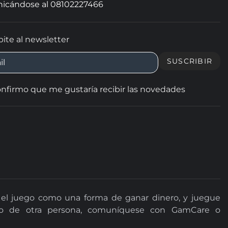
icándose al 08102227466
bite al newsletter
SUSCRIBIR
nfirmo que me gustaría recibir las novedades
el juego como una forma de ganar dinero, y juegue
ego de otra persona, comuníquese con GamCare o