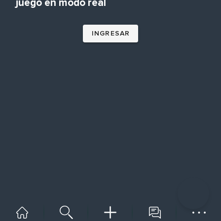
juego en modo real
INGRESAR