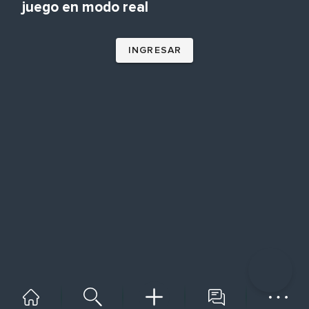
juego en modo real
INGRESAR