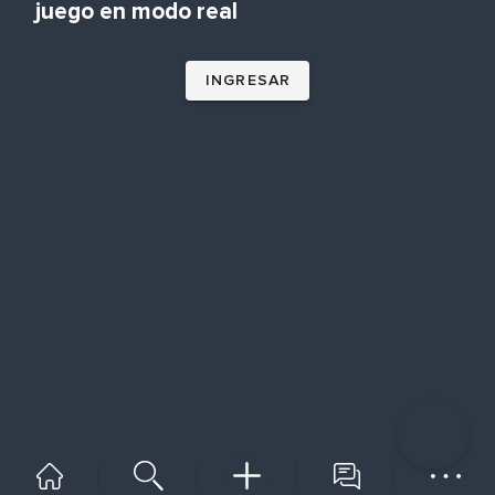
juego en modo real
INGRESAR