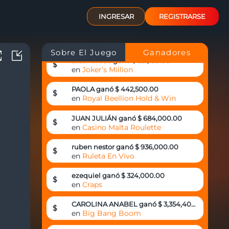
en
Wealthy Sharks
INGRESAR
REGISTRARSE
Livia ganó
$
340,318.00
$
en
Sweet Rush Bonanza
Blas Alfredo ganó
$
521,150.00
Sobre El Juego
Ganadores
$
en
Joker’s Million
PAOLA ganó
$
442,500.00
$
en
Royal Beellion Hold & Win
JUAN JULIÁN ganó
$
684,000.00
$
en
Casino Malta Roulette
ruben nestor ganó
$
936,000.00
$
en
Ruleta En Vivo
ezequiel ganó
$
324,000.00
$
en
Craps
CAROLINA ANABEL ganó
$
3,354,400.00
$
en
Big Bang Boom
Valeria ganó
$
424,700.00
$