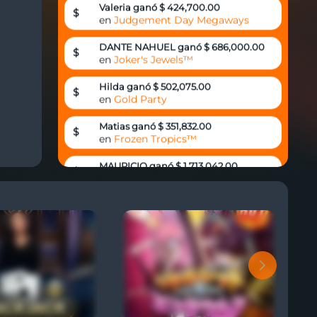
en
Judgement Day Megaways
DANTE NAHUEL ganó
$
686,000.00
$
en
Joker's Jewels™
Hilda ganó
$
502,075.00
$
en
Gold Party
Matias ganó
$
351,832.00
$
en
Frozen Tropics™
MAURICIO ganó
$
1,713,042.00
$
en
Sugar Rush 1000
Yanina andrea ganó
$
851,500.00
$
en
Dragon Pots Megaways™
RODRIGO EMANUEL ganó
$
422,000.00
$
en
Gates of Olympus Roulette
ANIBAL ganó
$
393,881.25
$
en
The Dog House Megaways 1000
Virginia ganó
$
1,080,000.00
$