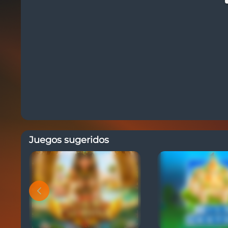
Juegos sugeridos