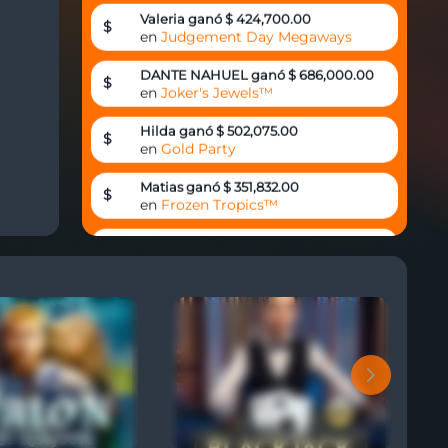
$
en
Judgement Day Megaways
DANTE NAHUEL ganó
$
686,000.00
$
en
Joker's Jewels™
Hilda ganó
$
502,075.00
$
en
Gold Party
Matias ganó
$
351,832.00
$
en
Frozen Tropics™
MAURICIO ganó
$
1,713,042.00
$
en
Sugar Rush 1000
Yanina andrea ganó
$
851,500.00
$
en
Dragon Pots Megaways™
RODRIGO EMANUEL ganó
$
422,000.00
$
en
Gates of Olympus Roulette
ANIBAL ganó
$
393,881.25
$
en
The Dog House Megaways 1000
Virginia ganó
$
1,080,000.00