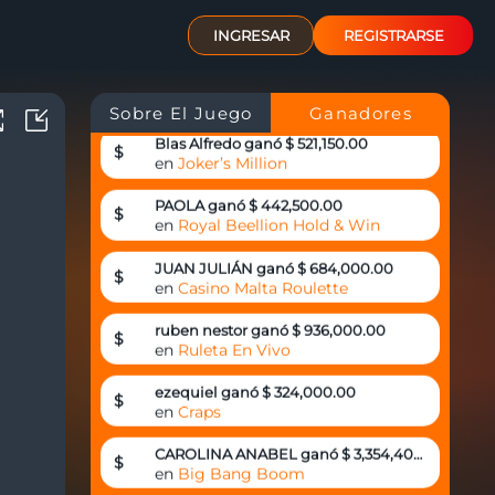
$
en
Wealthy Sharks
INGRESAR
REGISTRARSE
Livia ganó
$
340,318.00
$
en
Sweet Rush Bonanza
Sobre El Juego
Ganadores
Blas Alfredo ganó
$
521,150.00
$
en
Joker’s Million
PAOLA ganó
$
442,500.00
$
en
Royal Beellion Hold & Win
JUAN JULIÁN ganó
$
684,000.00
$
en
Casino Malta Roulette
ruben nestor ganó
$
936,000.00
$
en
Ruleta En Vivo
ezequiel ganó
$
324,000.00
$
en
Craps
CAROLINA ANABEL ganó
$
3,354,400.00
$
en
Big Bang Boom
Valeria ganó
$
424,700.00