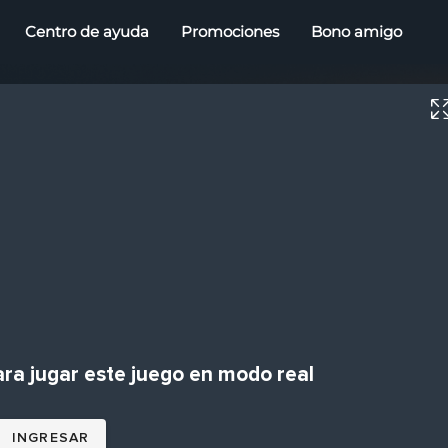
Centro de ayuda
Promociones
Bono amigo
ara jugar este juego en modo real
INGRESAR