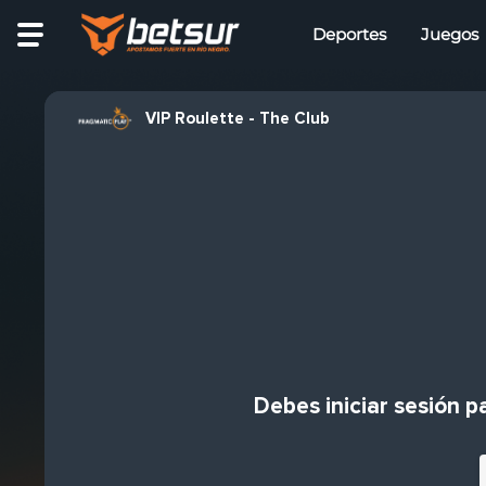
Deportes
Juegos
VIP Roulette - The Club
Debes iniciar sesión p