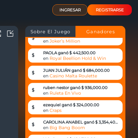
en
Wealthy Sharks
INGRESAR
REGISTRARSE
Livia ganó
$
340,318.00
$
en
Sweet Rush Bonanza
Blas Alfredo ganó
$
521,150.00
Sobre El Juego
Ganadores
$
en
Joker’s Million
PAOLA ganó
$
442,500.00
$
en
Royal Beellion Hold & Win
JUAN JULIÁN ganó
$
684,000.00
$
en
Casino Malta Roulette
ruben nestor ganó
$
936,000.00
$
en
Ruleta En Vivo
ezequiel ganó
$
324,000.00
$
en
Craps
CAROLINA ANABEL ganó
$
3,354,400.00
$
en
Big Bang Boom
Valeria ganó
$
424,700.00
$