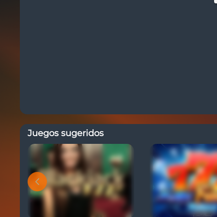
Juegos sugeridos