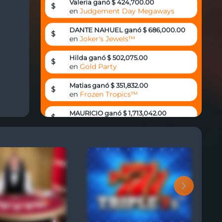
en
Judgement Day Megaways
DANTE NAHUEL ganó
$
686,000.00
$
en
Joker's Jewels™
Hilda ganó
$
502,075.00
$
en
Gold Party
Matias ganó
$
351,832.00
$
en
Frozen Tropics™
MAURICIO ganó
$
1,713,042.00
$
en
Sugar Rush 1000
Yanina andrea ganó
$
851,500.00
$
en
Dragon Pots Megaways™
RODRIGO EMANUEL ganó
$
422,000.00
$
en
Gates of Olympus Roulette
ANIBAL ganó
$
393,881.25
$
en
The Dog House Megaways 1000
Virginia ganó
$
1,080,000.00
$