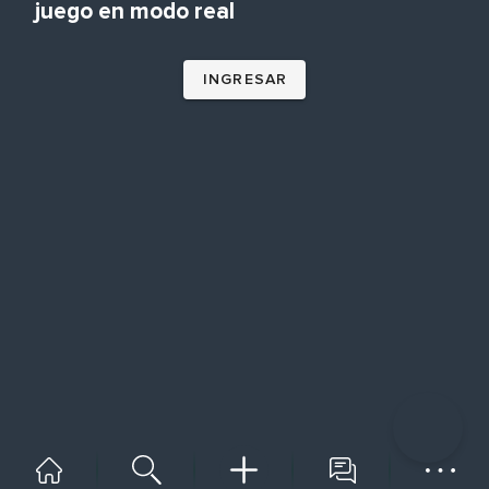
juego en modo real
INGRESAR